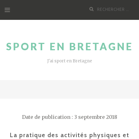
Aller
Recherche
au
pour
contenu
:
SPORT EN BRETAGNE
J'ai sport en Bretagne
Date de publication : 3 septembre 2018
La pratique des activités physiques et