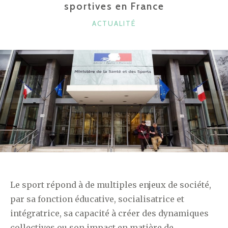
sportives en France
CATÉGORIES
ACTUALITÉ
Le sport répond à de multiples enjeux de société,
par sa fonction éducative, socialisatrice et
intégratrice, sa capacité à créer des dynamiques
collectives ou son impact en matière de